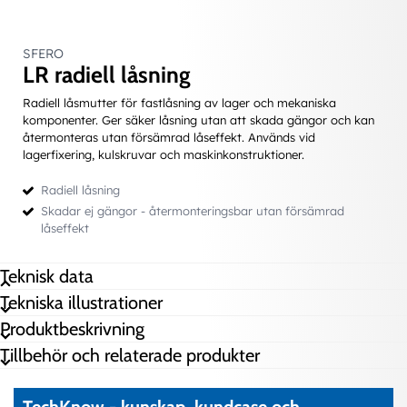
SFERO
LR radiell låsning
Radiell låsmutter för fastlåsning av lager och mekaniska
komponenter. Ger säker låsning utan att skada gängor och kan
Lås och reglermutter, radiell låsning
återmonteras utan försämrad låseffekt. Används vid
lagerfixering, kulskruvar och maskinkonstruktioner.
Radiell låsning
Skadar ej gängor - återmonteringsbar utan försämrad
låseffekt
Teknisk data
Tekniska illustrationer
Axiell last max
28500 N
Produktbeskrivning
b+h
4x2
Tillbehör och relaterade produkter
Bredd C
12 mm
Diameter B
19 mm
Gänga
12x1