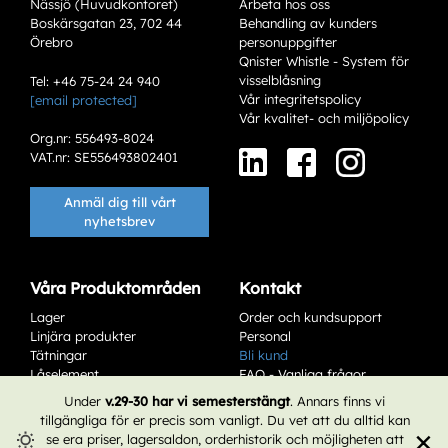
Nässjö (Huvudkontoret)
Arbeta hos oss
Boskärsgatan 23, 702 44
Behandling av kunders
Örebro
personuppgifter
Qnister Whistle - System för
visselblåsning
Tel: +46 75-24 24 940
Vår integritetspolicy
[email protected]
Varianter
Vår kvalitet- och miljöpolicy
Org.nr: 556493-8024
VAT.nr: SE556493802401
Anmäl dig till vårt
nyhetsbrev
Våra Produktområden
Kontakt
Lager
Order och kundsupport
Add to existing cart row
Linjära produkter
Personal
Tätningar
Bli kund
Add as new cart row
Låselement
FAQ - Vanliga frågor
Service & Underhåll
Affärsvillkor
Under
v.29-30 har vi semesterstängt
. Annars finns vi
tillgängliga för er precis som vanligt. Du vet att du alltid kan
×
se era priser, lagersaldon, orderhistorik och möjligheten att