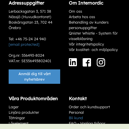
Adressuppgifter
Om Internordic
Lerbacksgatan 3, 571 38
Om oss
Nässjö (Huvudkontoret)
Arbeta hos oss
Boskärsgatan 23, 702 44
Behandling av kunders
Örebro
personuppgifter
Qnister Whistle - System för
visselblåsning
Tel: +46 75-24 24 940
Vår integritetspolicy
[email protected]
Varianter
Vår kvalitet- och miljöpolicy
Org.nr: 556493-8024
VAT.nr: SE556493802401
Anmäl dig till vårt
nyhetsbrev
Våra Produktområden
Kontakt
Lager
Order och kundsupport
Add to existing cart row
Linjära produkter
Personal
Tätningar
Bli kund
Låselement
FAQ - Vanliga frågor
Add as new cart row
Service & Underhåll
Affärsvillkor