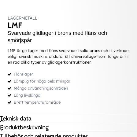
LAGERMETALL
LMF
Svarvade glidlager i brons med fläns och
smörjspår
LMF är glidlager med fläns svarvade i solid brons och tillverkade
enligt svensk maskinstandard. Ett universallager som fungerar till
en rad olika typer av glidlagerkonstruktioner.
Flänslager
Lämplig för höga belastningar
Många användningsområden
Lång livslängd
Brett temperaturområde
Teknisk data
Produktbeskrivning
d (innerdiameter)
5 mm
Tillbehör och relaterade produkter