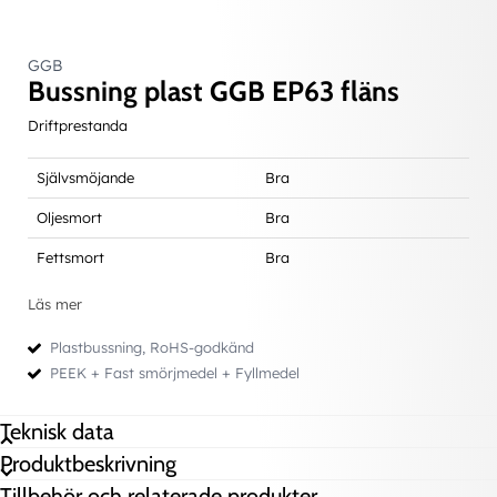
GGB
Bussning plast GGB EP63 fläns
Driftprestanda
Självsmöjande
Bra
Oljesmort
Bra
Fettsmort
Bra
Vatten
OK
Läs mer
Övriga kemikalier
Kontakta oss för rådgivning
Plastbussning, RoHS-godkänd
PEEK + Fast smörjmedel + Fyllmedel
Teknisk data
Teknisk data
Produktbeskrivning
Max belastning
Statisk
90 N/mm²
d (innerdiameter)
12 mm
Tillbehör och relaterade produkter