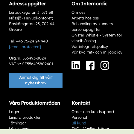
Adressuppgifter
Om Internordic
Lerbacksgatan 3, 571 38
Om oss
Nässjö (Huvudkontoret)
Arbeta hos oss
Boskärsgatan 23, 702 44
Behandling av kunders
Örebro
personuppgifter
Qnister Whistle - System för
visselblåsning
Tel: +46 75-24 24 940
Vår integritetspolicy
[email protected]
Varianter
Vår kvalitet- och miljöpolicy
Org.nr: 556493-8024
VAT.nr: SE556493802401
Anmäl dig till vårt
nyhetsbrev
Våra Produktområden
Kontakt
Lager
Order och kundsupport
Add to existing cart row
Linjära produkter
Personal
Tätningar
Bli kund
Låselement
FAQ - Vanliga frågor
Add as new cart row