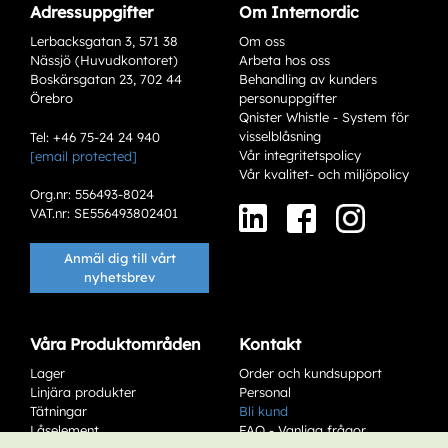
Adressuppgifter
Om Internordic
Lerbacksgatan 3, 571 38
Om oss
Nässjö (Huvudkontoret)
Arbeta hos oss
Boskärsgatan 23, 702 44
Behandling av kunders
Örebro
personuppgifter
Qnister Whistle - System för
visselblåsning
Tel: +46 75-24 24 940
Vår integritetspolicy
[email protected]
Varianter
Vår kvalitet- och miljöpolicy
Org.nr: 556493-8024
VAT.nr: SE556493802401
Anmäl dig till vårt
nyhetsbrev
Våra Produktområden
Kontakt
Lager
Order och kundsupport
Add to existing cart row
Linjära produkter
Personal
Tätningar
Bli kund
Låselement
FAQ - Vanliga frågor
Add as new cart row