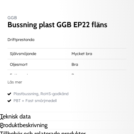
GGB
Bussning plast GGB EP22 fläns
Driftprestanda
Självsmöjande
Mycket bra
Oljesmort
Bra
Fettsmort
Bra
Läs mer
Vatten
Mycket bra
Plastbussning, RoHS-godkänd
Övriga kemikalier
Kontakta oss för rådgivning
PBT + Fast smörjmedell
Teknisk data
Produktbeskrivning
Teknisk data
d (innerdiameter)
10 mm
Tillbehör och relaterade produkter