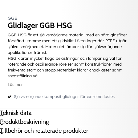
GGB
Glidlager GGB HSG
GGB HSG
är ett självsmörjande material med en hård glasfiber
förstärkt stomme med ett glidskikt i flera lager där PTFE utgör
själva smörjmedlet. Materialet lämpar sig för självsmörjande
applikationer främst.
HSG klarar mycket höga belastningar och lämpar sig väl för
roterande och oscillerande rörelser samt konstruktioner med
frekventa start och stopp.Materialet klarar chocklaster samt
snedställning väl.
Mycket gott nötningsmotstånd samt resistens mot
Läs mer
kemikalier.Finns som standard i raka cylindriska bussningar.
Självsmörjande komposit glidlager för extrema laster.
Teknisk data
Teknisk data
Max belastning
Statisk
415 N/mm²
Produktbeskrivning
Tillbehör och relaterade produkter
Max belastning
Dynamisk
140 N/mm²