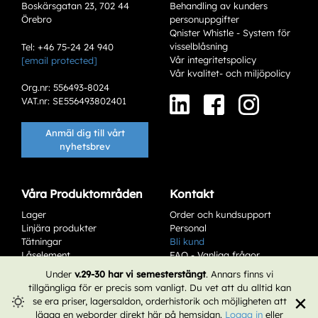
Boskärsgatan 23, 702 44
Behandling av kunders
Örebro
personuppgifter
Qnister Whistle - System för
visselblåsning
Tel: +46 75-24 24 940
Vår integritetspolicy
[email protected]
Vår kvalitet- och miljöpolicy
Org.nr: 556493-8024
VAT.nr: SE556493802401
Anmäl dig till vårt
nyhetsbrev
Våra Produktområden
Kontakt
Lager
Order och kundsupport
Linjära produkter
Personal
Tätningar
Bli kund
Låselement
FAQ - Vanliga frågor
Service & Underhåll
Affärsvillkor
Under
v.29-30 har vi semesterstängt
. Annars finns vi
tillgängliga för er precis som vanligt. Du vet att du alltid kan
×
se era priser, lagersaldon, orderhistorik och möjligheten att
lägga en weborder direkt här på hemsidan.
Logga in
eller