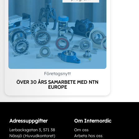
Företagsnytt
ÖVER 30 ÅRS SAMARBETE MED NTN
EUROPE
Adressuppgifter
Om Internordic
Lerbacksgatan 3, 571 38
Om oss
Nässjö (Huvudkontoret)
Arbeta hos oss