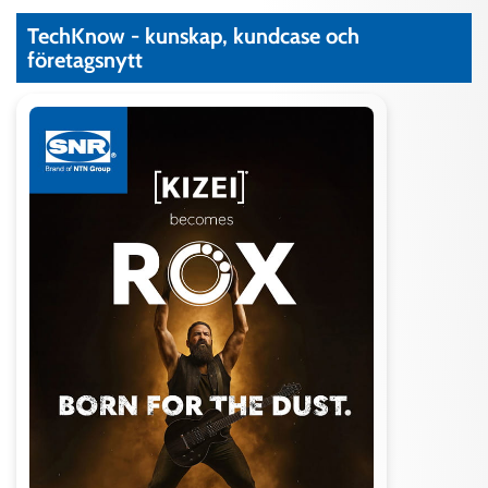
Max PV-värde
Självsmörjande
1,05 N/mm²
TechKnow - kunskap, kundcase och
x m/s
företagsnytt
Friktionskoefficient, f
Självsmörjande
0,05-0,3*
Max glidhastighet
Självsmörjande
0,13 m/s
Arbetstemperatur
- 195 °C / +
160 °C