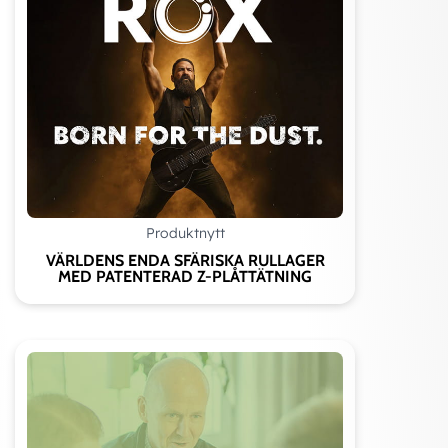
Pv-värde, Mpa x m/s, kont / int
Motgående material
Rekommenderad axelhårdhet:
Rek ytfinhet axel (Ra)
Rek axeltolerans
Inbyggnadsmått hus:
Produktnytt
VÄRLDENS ENDA SFÄRISKA RULLAGER
MED PATENTERAD Z-PLÅTTÄTNING