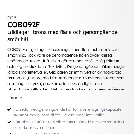
COB
COB092F
Glidlager i brons med fläns och genomgående
smörjhål
COB092F är glidlager / bussningar med fläns och som kräver
smörjning. Tack vare de genomgående hålen avger dessa
smörjmedel under drift vilket gör att man erhåller låg friktion
och hög produktionseffektivitet. De genomgående hålen medger
långa smörjintervaller. Glidlagren är ett tillverkat av högvärdig
tennbrons (CuSn8) med framträdande glidlageregenskaper som
bl.a hög slitstyrka, god korrosionsbeständighet och
utmattningshållfasthet. Hela lagerytan består av genomgående
smörjhål som ger förbättrade smörjegenskaper och färre
Läs mer
underhållstillfällen. Glidlagren kan användas både för radiella
och axiella rörelser.
Försedd med genomgående hål för större lagringskapacitet
av smörjmedel som tillåter längre smörjintervaller
Lämplig vid stötar och vibrationer, höga laster och smutsiga
Användningsområde
samt korrosiva miljöer
Ex. entreprenad-, skogs- och jordbruksmaskiner