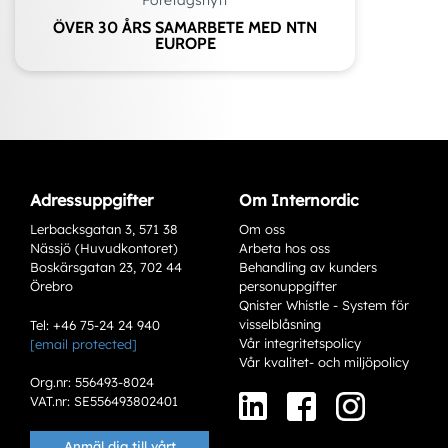
ÖVER 30 ÅRS SAMARBETE MED NTN
EUROPE
Adressuppgifter
Om Internordic
Lerbacksgatan 3, 571 38
Om oss
Nässjö (Huvudkontoret)
Arbeta hos oss
Boskärsgatan 23, 702 44
Behandling av kunders
Örebro
personuppgifter
Qnister Whistle - System för
visselblåsning
Tel: +46 75-24 24 940
Vår integritetspolicy
[email protected]
Vår kvalitet- och miljöpolicy
Varianter
Org.nr: 556493-8024
VAT.nr: SE556493802401
Anmäl dig till vårt