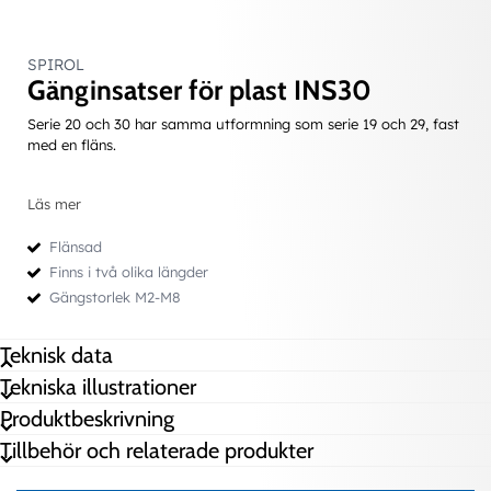
SPIROL
Gänginsatser för plast INS30
Serie 20 och 30 har samma utformning som serie 19 och 29, fast
med en fläns.
Läs mer
Flänsad
Finns i två olika längder
Gängstorlek M2-M8
Teknisk data
Tekniska illustrationer
A (Rillning Diameter)
3,63 mm
Produktbeskrivning
D*Rec (Håldiameter i plasten)
3,2 mm
Tillbehör och relaterade produkter
Gänga
M2 x 0.4
H (Diameter Huvud)
4,7 mm