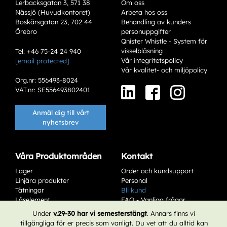
Lerbacksgatan 3, 571 38
Om oss
Nässjö (Huvudkontoret)
Arbeta hos oss
Boskärsgatan 23, 702 44
Behandling av kunders
Örebro
personuppgifter
Qnister Whistle - System för
visselblåsning
Tel: +46 75-24 24 940
Vår integritetspolicy
[email protected]
Varianter
Vår kvalitet- och miljöpolicy
Org.nr: 556493-8024
VAT.nr: SE556493802401
Anmäl dig till vårt
nyhetsbrev
Våra Produktområden
Kontakt
Lager
Order och kundsupport
Add to existing cart row
Linjära produkter
Personal
Tätningar
Bli kund
Add as new cart row
Låselement
FAQ - Vanliga frågor
Service & Underhåll
Affärsvillkor
Under
v.29-30 har vi semesterstängt
. Annars finns vi
tillgängliga för er precis som vanligt. Du vet att du alltid kan