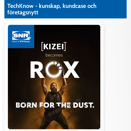
Längd
3,99 mm
TechKnow - kunskap, kundcase och
T (Tjocklek fläns)
0,46 mm
företagsnytt