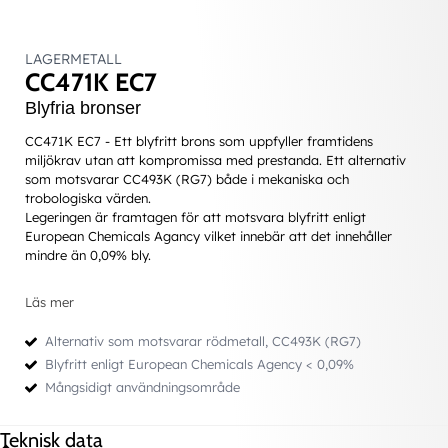
LAGERMETALL
CC471K EC7
Blyfria bronser
CC471K EC7 - Ett blyfritt brons som uppfyller framtidens
miljökrav utan att kompromissa med prestanda.
Ett alternativ
som motsvarar CC493K (RG7) både i mekaniska och
trobologiska värden.
Legeringen är framtagen för att motsvara blyfritt enligt
European Chemicals Agancy vilket innebär att det innehåller
mindre än 0,09% bly.
Läs mer
Användningsområde
Ersättning för RG7
Alternativ som motsvarar rödmetall, CC493K (RG7)
Blyfritt enligt European Chemicals Agency < 0,09%
Mångsidigt användningsområde
Teknisk data