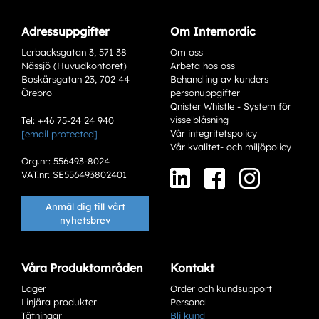
Adressuppgifter
Om Internordic
Lerbacksgatan 3, 571 38
Om oss
Nässjö (Huvudkontoret)
Arbeta hos oss
Boskärsgatan 23, 702 44
Behandling av kunders
Örebro
personuppgifter
Qnister Whistle - System för
visselblåsning
Tel: +46 75-24 24 940
Vår integritetspolicy
[email protected]
Vår kvalitet- och miljöpolicy
Org.nr: 556493-8024
VAT.nr: SE556493802401
Anmäl dig till vårt
nyhetsbrev
Våra Produktområden
Kontakt
Lager
Order och kundsupport
Linjära produkter
Personal
Tätningar
Bli kund